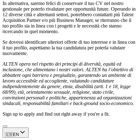
In alternativa, saremo felici di conservare il tuo CV nel nostro
gestionale per poterlo rivalutare per opportunità future. Operando in
12 diverse città e altrettanti settori, potrebbero contattarti più Talent
Acquisition Partner e/o più Business Manager, se riterranno che il
tuo profilo sia in linea con i progetti e le necessità che stanno
ricercando in quel momento.
Se dovessi identificare ulteriori offerte di tuo interesse e in linea con
il tuo profilo, aspettiamo la tua candidatura per poterla valutare
nuovamente.
ALTEN opera nel rispetto dei principi di diversità, equità ed
inclusione, che alimentano i nostri valori. ALTEN ha l’obiettivo di
abbattere ogni barriera e pregiudizio, garantendo un ambiente di
lavoro accessibile ed accogliente, valutando candidature
indipendentemente da genere, etnia, disabilità (artt. 1 e 18, legge
68/99), età, orientamento sessuale, religione, stato civile,
convinzioni personali e politiche, appartenenza ad organizzazioni
sindacali, responsabilità familiari e back-ground socio-economico.
Sign up to apply and find out right away if you're a fit.
🇬🇧
EN