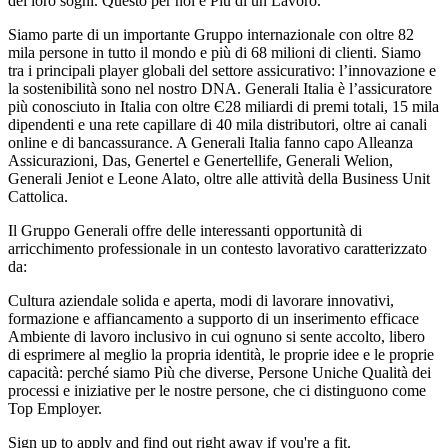
dei loro sogni. Questo per noi è Più di un Lavoro.
Siamo parte di un importante Gruppo internazionale con oltre 82
mila persone in tutto il mondo e più di 68 milioni di clienti. Siamo
tra i principali player globali del settore assicurativo: l’innovazione e
la sostenibilità sono nel nostro DNA. Generali Italia è l’assicuratore
più conosciuto in Italia con oltre Є28 miliardi di premi totali, 15 mila
dipendenti e una rete capillare di 40 mila distributori, oltre ai canali
online e di bancassurance. A Generali Italia fanno capo Alleanza
Assicurazioni, Das, Genertel e Genertellife, Generali Welion,
Generali Jeniot e Leone Alato, oltre alle attività della Business Unit
Cattolica.
Il Gruppo Generali offre delle interessanti opportunità di
arricchimento professionale in un contesto lavorativo caratterizzato
da:
Cultura aziendale solida e aperta, modi di lavorare innovativi,
formazione e affiancamento a supporto di un inserimento efficace
Ambiente di lavoro inclusivo in cui ognuno si sente accolto, libero
di esprimere al meglio la propria identità, le proprie idee e le proprie
capacità: perché siamo Più che diverse, Persone Uniche Qualità dei
processi e iniziative per le nostre persone, che ci distinguono come
Top Employer.
Sign up to apply and find out right away if you're a fit.