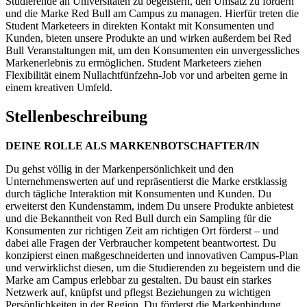
Studierende an Universitäten zu begeistern, den Umsatz zu fördern
und die Marke Red Bull am Campus zu managen. Hierfür treten die
Student Marketeers in direkten Kontakt mit Konsumenten und
Kunden, bieten unsere Produkte an und wirken außerdem bei Red
Bull Veranstaltungen mit, um den Konsumenten ein unvergessliches
Markenerlebnis zu ermöglichen. Student Marketeers ziehen
Flexibilität einem Nullachtfünfzehn-Job vor und arbeiten gerne in
einem kreativen Umfeld.
Stellenbeschreibung
DEINE ROLLE ALS MARKENBOTSCHAFTER/IN
Du gehst völlig in der Markenpersönlichkeit und den
Unternehmenswerten auf und repräsentierst die Marke erstklassig
durch tägliche Interaktion mit Konsumenten und Kunden. Du
erweiterst den Kundenstamm, indem Du unsere Produkte anbietest
und die Bekanntheit von Red Bull durch ein Sampling für die
Konsumenten zur richtigen Zeit am richtigen Ort förderst – und
dabei alle Fragen der Verbraucher kompetent beantwortest. Du
konzipierst einen maßgeschneiderten und innovativen Campus-Plan
und verwirklichst diesen, um die Studierenden zu begeistern und die
Marke am Campus erlebbar zu gestalten. Du baust ein starkes
Netzwerk auf, knüpfst und pflegst Beziehungen zu wichtigen
Persönlichkeiten in der Region. Du förderst die Markenbindung