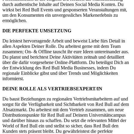
durch authentische Inhalte auf Deinen Social Media Konten. Du
wirkst bei Red Bull Events und gesponserten Veranstaltungen mit,
um den Konsumenten ein unvergessliches Markenerlebnis zu
ermöglichen.
DIE PERFEKTE UMSETZUNG
Du leistest hervorragende Arbeit und beweist Liebe fürs Detail in
allen Aspekten Deiner Rolle. Du arbeitest gerne mit dem Team
zusammen; On- & Offline tauscht ihr eure Ideen untereinander aus.
Du planst und berichtest Deine Aktivitäten zeitnah und detailliert
über die dafür vorgesehene Online-Plattform. Du beteiligst Dich an
der Entwicklung des Red Bull Media Businesses, indem Du
regionale Einblicke gibst und über Trends und Möglichkeiten
informierst.
DEINE ROLLE ALS VERTRIEBSEXPERT/IN
Du baust Beziehungen zu regionalen Vertriebsmitarbeitern auf und
sorgst für die Verfügbarkeit und Sichtbarkeit von Red Bull auf dem
Absatzmarkt. Du arbeitest mit dem Vertrieb zusammen, um neue
Distributionspunkte für Red Bull auf Deinem Universitätscampus
und darüber hinaus zu schaffen. Du setzt die relevanten Mittel der
World of Red Bull ein und stellst so sicher, dass Red Bull den
Kunden stets präsent bleibt. Du gewährleistest die perfekte